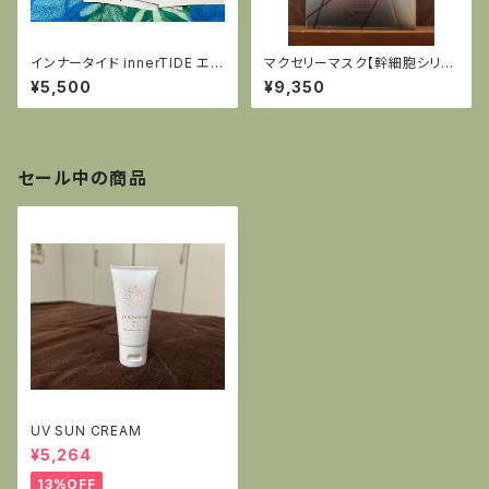
インナータイド innerTIDE エキ
マクセリーマスク【幹細胞シリー
ソテンションストレッチマスク
ズ】
¥5,500
¥9,350
セール中の商品
UV SUN CREAM
¥5,264
13%OFF