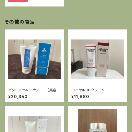
その他の商品
ビタミンセルエナジー （美容液
ロイヤルBBクリーム
100ml）
¥20,350
¥11,880