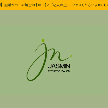
鍵垢がついた場合は【1105】とご記入の上、アクセスくださいませ⭐︎★⭐