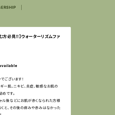
ERSHIP
む方必見‼︎】ウォーターリズムファ
available
ンでございます！
ルギー肌、ニキビ、炎症、敏感なお肌の
勧めです。
ャル後などにお肌が赤くなられた方様
おくと、その後の痒みや赤みはなかった
す。