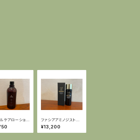
ルケアローション
ファシアアミノジストロ
ml】
ーション チノザメソッ
750
¥13,200
ド×ファシア