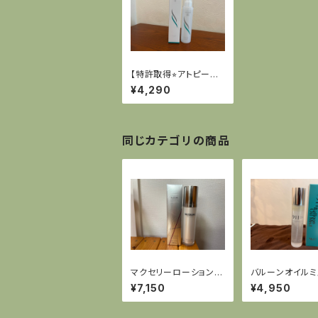
【特許取得⭐︎アトピーに
悩む方必見‼︎】ウォータ
¥4,290
ーリズムファクターES
同じカテゴリの商品
マクセリーローション
バルーンオイルミ
（化粧水）幹細胞シリー
1
¥7,150
¥4,950
ズ