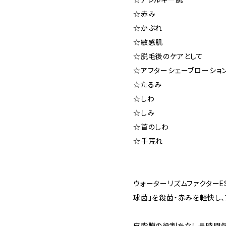
☆赤み
☆かぶれ
☆敏感肌
☆脱毛後のケアとして
☆アフターシェーブローショ
☆たるみ
☆しわ
☆しみ
☆首のしわ
☆手荒れ
ウォーターリズムファクターE
球菌」を殺菌・赤みを軽快し
皮脂膜の役割をなし長時間