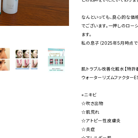
なんといっても、良心的な価
でございます。一押しのロー
ます。
私の息子（2025年5月時点で
肌トラブル改善化粧水【特許番
ウォーターリズムファクターE
⭐︎ニキビ
☆吹き出物
☆肌荒れ
☆アトピー性皮膚炎
☆炎症
☆アレルギー肌