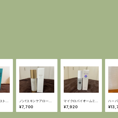
スト91
ノンfスキンケアローシ
マイクロバイオームミス
ハーバ
ョン
ト（メイクの上からでも
【500
¥7,700
¥7,920
¥13,
補水ok）