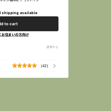
l shipping available
d to cart
にお住まいの方向け
通報する
(42)