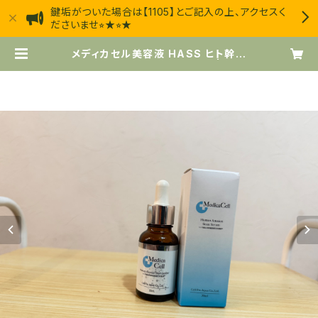
鍵垢がついた場合は【1105】とご記入の上、アクセスく
ださいませ⭐︎★⭐︎★
メディカセル美容液 HASS ヒト幹細
胞美容液 セルプロジャパン | エス
テサロン・ジャスミン