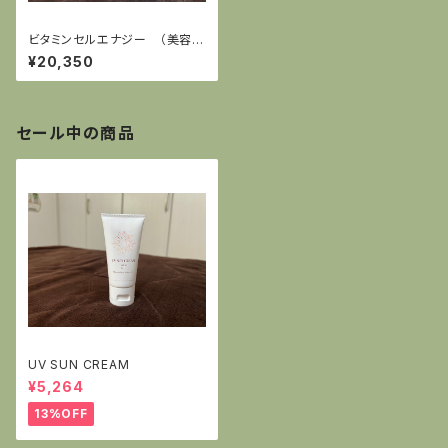
ビタミンセルエナジー （美容液
100ml）
¥20,350
セール中の商品
UV SUN CREAM
¥5,264
13%OFF