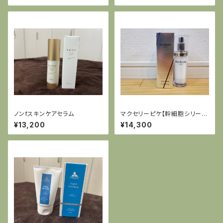
ノンfスキンケアセラム
マクセリーピケ【幹細胞シリー
ズ】
¥13,200
¥14,300