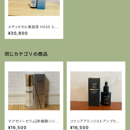
メディカセル美容液 HASS ヒト
幹細胞美容液 セルプロジャパ
¥30,800
ン
同じカテゴリの商品
マクセリーセラム【幹細胞シリー
ファシアアミノジストアンプス
ズ】
AGアンプル
¥16,500
¥16,500