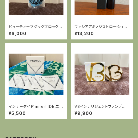
ビューティーマジックブロック
ファシアアミノジストローショ
【食前に飲む】
ン チノザメソッド×ファシア
¥6,000
¥13,200
インナータイド innerTIDE エキ
V3インテリジェントファンデー
ソテンションストレッチマスク
ション
¥5,500
¥9,900